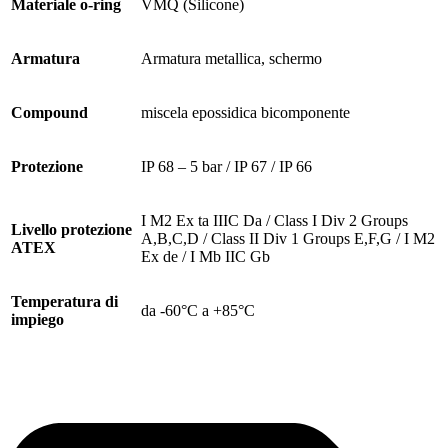
Materiale o-ring
VMQ (Silicone)
Armatura
Armatura metallica, schermo
Compound
miscela epossidica bicomponente
Protezione
IP 68 – 5 bar / IP 67 / IP 66
I M2 Ex ta IIIC Da / Class I Div 2 Groups
Livello protezione
A,B,C,D / Class II Div 1 Groups E,F,G / I M2
ATEX
Ex de / I Mb IIC Gb
Temperatura di
da -60°C a +85°C
impiego