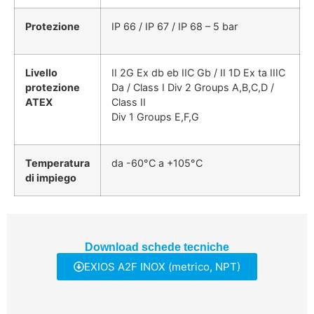
Protezione
IP 66 / IP 67 / IP 68 – 5 bar
Livello
II 2G Ex db eb IIC Gb / II 1D Ex ta IIIC
protezione
Da / Class I Div 2 Groups A,B,C,D /
ATEX
Class II
Div 1 Groups E,F,G
Temperatura
da -60°C a +105°C
di impiego
Download schede tecniche
EXIOS A2F INOX (metrico, NPT)