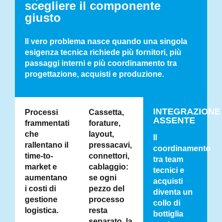
scegliere il componente
giusto
Il vero problema nasce quando una singola
esigenza tecnica richiede più fornitori, più
passaggi interni e più coordinamento tra
progettazione, acquisti e produzione.
INTEGRAZIONE
Processi
Cassetta,
ASSENTE
frammentati
forature,
che
layout,
Il
rallentano il
pressacavi,
coordinamento
time-to-
connettori,
tra team
market e
cablaggio:
tecnici e
aumentano
se ogni
acquisti
i costi di
pezzo del
diventa un
gestione
processo
collo di
logistica.
resta
bottiglia
separato, la