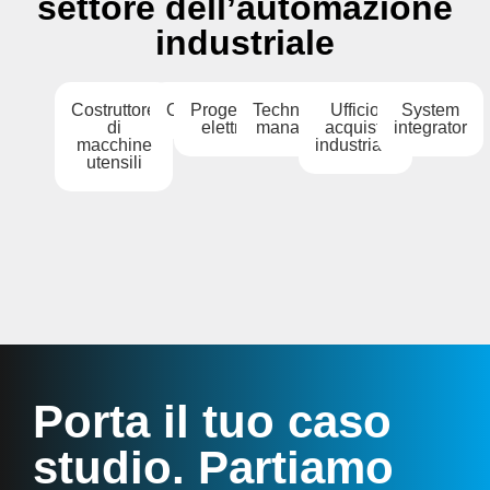
settore dell’automazione
industriale
Costruttore
OEM
Progettista
Technical
Ufficio
System
di
elettrico
manager
acquisti
integrator
macchine
industriale
utensili
Porta il tuo caso
studio. Partiamo