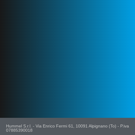
Hummel S.r.l. - Via Enrico Fermi 61, 10091 Alpignano (To) - P.iva
07885390018