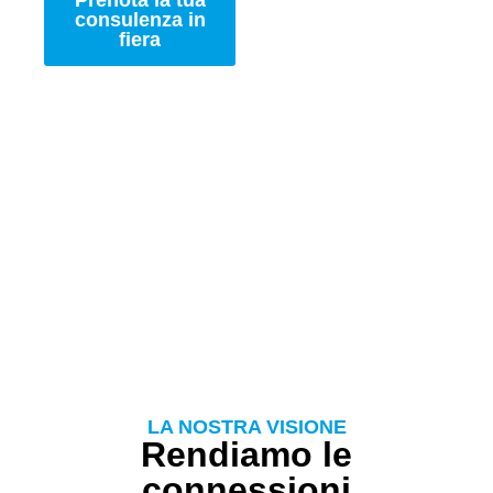
Prenota la tua
Scopri cosa
consulenza in
possiamo
fiera
personalizzare
LA NOSTRA VISIONE
Rendiamo le
connessioni